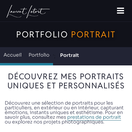
ACCUEIL
PORTFOLIO
PORTRAIT
Accueil
Portfolio
Portrait
';
DÉCOUVREZ MES PORTRAITS
UNIQUES ET PERSONNALISÉS
Découvrez une sélection de portraits pour les
particuliers, en extérieur ou en intérieur, capturant
émotions, instants uniques et esthétisme. Pour en
savoir plus, consultez mes
prestations de portrait
ou explorez nos projets photographiques.