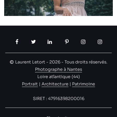
Facebook
Twitter
LinkedIn
Pinterest
Instagram
Inst
Laurent Letort - 2026 - Tous droits réservés.
Photographe à Nantes
Loire atlantique (44)
Portrait
|
Architecture
|
Patrimoine
SIRET : 47916398200016